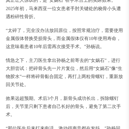
真正让人惊叹的，是“女娲石”在手术台上的实际效果。
2025年初，马来西亚一位女患者手肘关键处的桡骨小头遭
遇粉碎性骨折。
“太碎了，完全没办法放回原位，按照常规治疗，需要使用
金属假体替换受损骨头，而金属假体仅有10年使用寿命，
这意味着患者10年后需再次接受手术。”孙杨说。
情急之下，主刀医生拿出孙杨之前寄去的“女娲石”，进行
大胆尝试：把碎骨头先一片片复位，然后用“女娲石”像“生
物胶水”一样将碎骨黏合固定，再打上两粒骨螺钉，重新放
回关节处。
效果远超预期。术后3个月，新骨头成功长出，拆除螺钉
后，关节里只剩下患者自己长好的骨头，避免了第二次手
术。
“那位医生后来打来电话，激动得声音都在发抖。”孙杨回