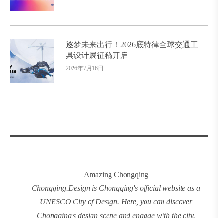
逐梦未来出行！2026底特律全球交通工
具设计展征稿开启
2026年7月16日
Amazing Chongqing
Chongqing
.
Design
is Chongqing's official website as a
UNESCO City of Design. Here, you can discover
Chongqing's design
scene and engage with the city.